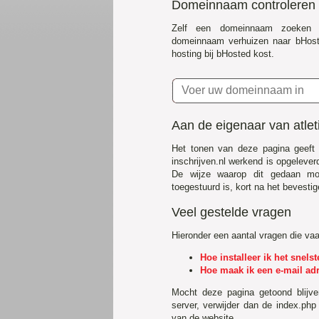
Domeinnaam controleren
Zelf een domeinnaam zoeken 
domeinnaam verhuizen naar bHost
hosting bij bHosted kost.
Aan de eigenaar van atleti
Het tonen van deze pagina geeft 
inschrijven.nl werkend is opgeleve
De wijze waarop dit gedaan mo
toegestuurd is, kort na het bevestig
Veel gestelde vragen
Hieronder een aantal vragen die va
Hoe installeer ik het snel
Hoe maak ik een e-mail ad
Mocht deze pagina getoond blijv
server, verwijder dan de index.php
van de website.